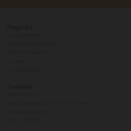
Pagina's
Arrangementen
Legionella beheersing
Online cursussen
Contact
Privacybeleid
Contact
Water cursus
Leerdamseweg 44, 4147 BM Asperen
cursus@aquraat.nl
0174 – 404 180