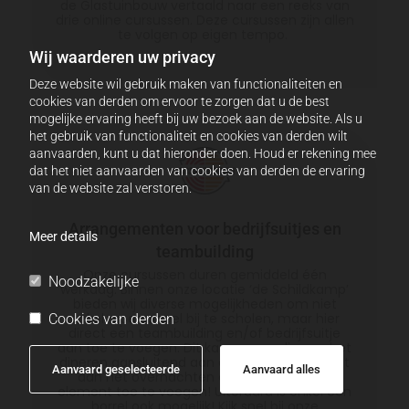
de Glastuinbouw vertaald naar een reeks van
drie online cursussen. Deze cursussen zijn allen
te volgen op eigen tempo.
Wij waarderen uw privacy
Deze website wil gebruik maken van functionaliteiten en
cookies van derden om ervoor te zorgen dat u de best
mogelijke ervaring heeft bij uw bezoek aan de website. Als u
het gebruik van functionaliteit en cookies van derden wilt
aanvaarden, kunt u dat hieronder doen. Houd er rekening mee
dat het niet aanvaarden van cookies van derden de ervaring
van de website zal verstoren.
Arrangementen voor bedrijfsuitjes en
Meer details
teambuilding
Onze cursussen duren gemiddeld één
Noodzakelijke
werkdag. Binnen onze locatie ‘de Schildkamp’
bieden wij diverse mogelijkheden om niet
enkel u personeel bij te scholen, maar hier
Cookies van derden
direct een teambuilding en/of bedrijfsuitje
aan toe te voegen. Dit kan eenvoudig van het
dineren aansluitend aan einde cursusdag, tot
Aanvaard geselecteerde
Aanvaard alles
aan het overnachten en een sport/spel
element toe te voegen! Uiteraard is enkel een
borrel ook mogelijk! Kijk snel bij onze