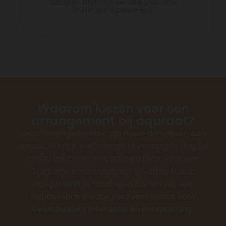
data) of intern op uw bedrijfslocatie
(minimaal 5 personen).
Waarom kiezen voor een
arrangement bij aquraat?
Onze arrangementen zijn meer dan alleen een
cursus. Je krijgt een compleet verzorgde dag (of
twee) met alles wat je nodig hebt voor een
leerzame en ontspannen ervaring. Naast
hoogwaardige trainingen bieden we een
inspirerende locatie met veel ruimte voor
teambuilding, interactie en ontspanning.