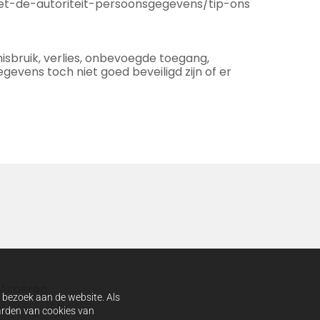
met-de-autoriteit-persoonsgegevens/tip-ons
bruik, verlies, onbevoegde toegang,
evens toch niet goed beveiligd zijn of er
 Asperen
w bezoek aan de website. Als
aarden van cookies van