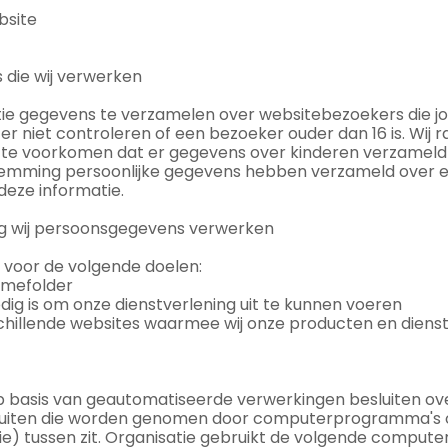
bsite
 die wij verwerken
tie gegevens te verzamelen over websitebezoekers die jon
niet controleren of een bezoeker ouder dan 16 is. Wij ra
zo te voorkomen dat er gegevens over kinderen verzameld
estemming persoonlijke gegevens hebben verzameld over 
deze informatie.
ag wij persoonsgegevens verwerken
 voor de volgende doelen:
amefolder
odig is om onze dienstverlening uit te kunnen voeren
rschillende websites waarmee wij onze producten en dien
 basis van geautomatiseerde verwerkingen besluiten ove
sluiten die worden genomen door computerprogramma's 
e) tussen zit. Organisatie gebruikt de volgende comput