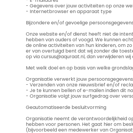
- E-mailadres
- Gegevens over jouw activiteiten op onze we
- Internetbrowser en apparaat type
Bijzondere en/of gevoelige persoonsgegevens
Onze website en/of dienst heeft niet de inten
hebben van ouders of voogd. We kunnen echter 
de online activiteiten van hun kinderen, om 
er van overtuigd bent dat wij zonder die to
op via cursus@aquraat.nl, dan verwijderen wij 
Met welk doel en op basis van welke grondsl
Organisatie verwerkt jouw persoonsgegevens
- Verzenden van onze nieuwsbrief en/of recl
- Je te kunnen bellen of e-mailen indien dit n
- Organisatie volgt jouw surfgedrag over ve
Geautomatiseerde besluitvorming
Organisatie neemt de verantwoordelijkheid op
hebben voor personen. Het gaat hier om be
(bijvoorbeeld een medewerker van Organisati