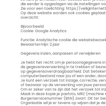
die eerder is opgeslagen via de instellingen v
Zie voor een toelichting: https://veiliginte
Op deze website worden ook cookies geplaatst
overzicht:
Bijvoorbeeld:
Cookie: Google Analytics
Functie: Analytische cookie die websitebezo
Bewaartermijn: 2 jaar
Gegevens inzien, aanpassen of verwijderen
Je hebt het recht om je persoonsgegevens in 
de gegevensverwerking in te trekken of bezw
op gegevensoverdraagbaarheid. Dat betekent d
computerbestand naar jou of een ander, door 
Je kunt een verzoek tot inzage, correctie, v
of bezwaar op de verwerking van jouw perso
Om er zeker van te zijn dat het verzoek tot in
Maak in deze kopie je pasfoto, MRZ (machin
Burgerservicenummer (BSN) zwart. Dit ter bes
Organisatie wil je er tevens op wijzen dat je d