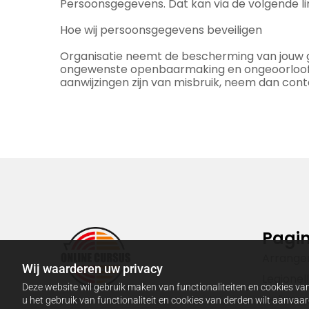
Persoonsgegevens. Dat kan via de volgende l
Hoe wij persoonsgegevens beveiligen
Organisatie neemt de bescherming van jouw 
ongewenste openbaarmaking en ongeoorloofde wi
aanwijzingen zijn van misbruik, neem dan con
Pagin
Arrang
Wij waarderen uw privacy
Legionel
Deze website wil gebruik maken van functionaliteiten en cookies van
Online c
u het gebruik van functionaliteit en cookies van derden wilt aanva