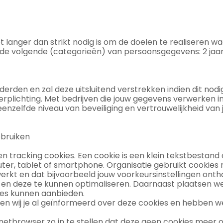
 langer dan strikt nodig is om de doelen te realiseren w
de volgende (categorieën) van persoonsgegevens: 2 jaa
erden en zal deze uitsluitend verstrekken indien dit nod
erplichting. Met bedrijven die jouw gegevens verwerken in
elfde niveau van beveiliging en vertrouwelijkheid van jo
ebruiken
en tracking cookies. Een cookie is een klein tekstbestand
er, tablet of smartphone. Organisatie gebruikt cookies m
erkt en dat bijvoorbeeld jouw voorkeursinstellingen on
en deze te kunnen optimaliseren. Daarnaast plaatsen we
es kunnen aanbieden.
ben wij je al geïnformeerd over deze cookies en hebben 
rnetbrowser zo in te stellen dat deze geen cookies meer o