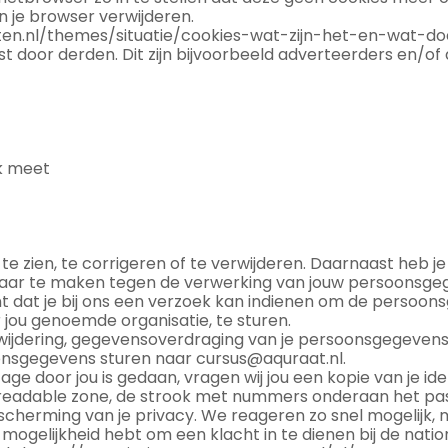
an je browser verwijderen.
rnetten.nl/themes/situatie/cookies-wat-zijn-het-en-wat-
 door derden. Dit zijn bijvoorbeeld adverteerders en/of 
ek meet
te zien, te corrigeren of te verwijderen. Daarnaast heb 
aar te maken tegen de verwerking van jouw persoonsgeg
at je bij ons een verzoek kan indienen om de persoonsg
jou genoemde organisatie, te sturen.
erwijdering, gegevensoverdraging van je persoonsgegevens
onsgegevens sturen naar cursus@aquraat.nl.
zage door jou is gedaan, vragen wij jou een kopie van je i
e readable zone, de strook met nummers onderaan het 
cherming van je privacy. We reageren zo snel mogelijk, m
e mogelijkheid hebt om een klacht in te dienen bij de nati