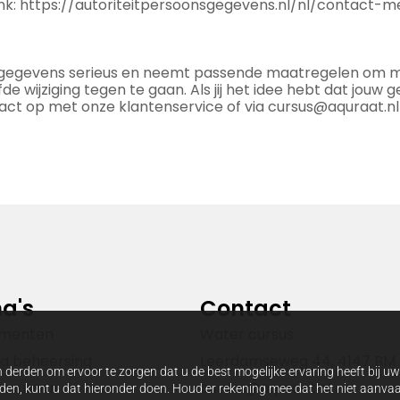
ink: https://autoriteitpersoonsgegevens.nl/nl/contact-
gegevens serieus en neemt passende maatregelen om mis
jziging tegen te gaan. Als jij het idee hebt dat jouw geg
tact op met onze klantenservice of via cursus@aquraat.nl
a's
Contact
ementen
Water cursus
la beheersing
Leerdamseweg 44, 4147 BM
 derden om ervoor te zorgen dat u de best mogelijke ervaring heeft bij u
ursussen
cursus@aquraat.nl
arden, kunt u dat hieronder doen. Houd er rekening mee dat het niet aanv